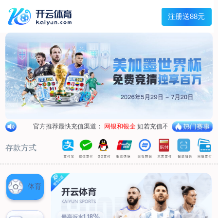
首页
关于我们
企业概况
荣誉资质
合作伙伴
产品中心
烤箱纸
蜡纸
防油纸
蛋糕杯纸
糖果包装纸
汉堡包装纸
蒸笼纸
包肉纸
吸油纸
新闻展示
公司新闻
行业资讯