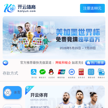
首页
关于我们
企业概况
荣誉资质
合作伙伴
产品中心
烤箱纸
蜡纸
防油纸
蛋糕杯纸
糖果包装纸
汉堡包装纸
蒸笼纸
包肉纸
吸油纸
新闻展示
公司新闻
行业资讯