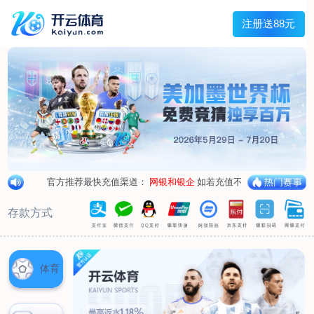
首页
关于我们
企业概况
荣誉资质
合作伙伴
产品中心
烤箱纸
蜡纸
防油纸
蛋糕杯纸
糖果包装纸
汉堡包装纸
蒸笼纸
包肉纸
吸油纸
新闻展示
公司新闻
行业资讯