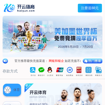
首页
关于我们
企业概况
荣誉资质
合作伙伴
产品中心
烤箱纸
蜡纸
防油纸
蛋糕杯纸
糖果包装纸
汉堡包装纸
蒸笼纸
包肉纸
吸油纸
新闻展示
公司新闻
行业资讯