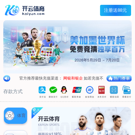
首页
关于我们
企业概况
荣誉资质
合作伙伴
产品中心
烤箱纸
蜡纸
防油纸
蛋糕杯纸
糖果包装纸
汉堡包装纸
蒸笼纸
包肉纸
吸油纸
新闻展示
公司新闻
行业资讯