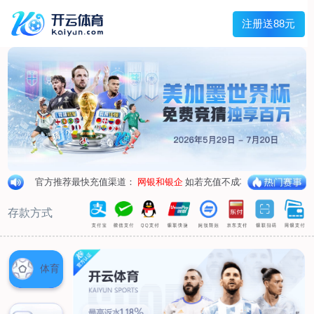
首页
关于我们
企业概况
荣誉资质
合作伙伴
产品中心
烤箱纸
蜡纸
防油纸
蛋糕杯纸
糖果包装纸
汉堡包装纸
蒸笼纸
包肉纸
吸油纸
新闻展示
公司新闻
行业资讯