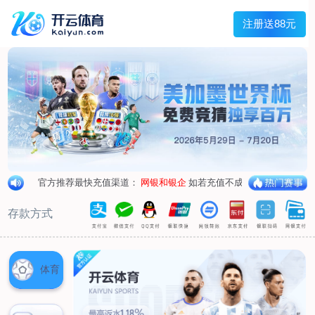
首页
关于我们
企业概况
荣誉资质
合作伙伴
产品中心
烤箱纸
蜡纸
防油纸
蛋糕杯纸
糖果包装纸
汉堡包装纸
蒸笼纸
包肉纸
吸油纸
新闻展示
公司新闻
行业资讯